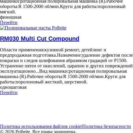
машинки:
ротационная полировальная машинка (R).
Рабочие
обороты:
R 1500-2000 об/мин.
Круги для работы:
поролоновый
мягкий.
финишная
Перейти
RM030 Multi Cut Compound
Области применения:
кузовной ремонт, детейлинг и
предпродажная подготовка.
Назначение:
удаление дефектов после
покраски и следов шлифования абразивом градаций от Р1500.
Устранение пятен от окислений, царапин и других повреждений
эксплуатационно...
Вид машинки:
ротационная полировальная
машинка (R).
Рабочие обороты:
R 1500-2000 об/мин.
Круги для
работы:
поролоновый жесткий, шерстяной.
одношаговая
Перейти
Политика использования файлов cookie
|
Политика безопасности
© 2026 Polbrite. Все права защищены.