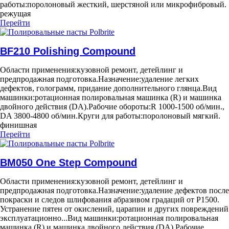
работы:
поролоновый жесткий, шерстяной или микрофибровый.
режущая
Перейти
BF210 Polishing Compound
Области применения:
кузовной ремонт, детейлинг и
предпродажная подготовка.
Назначение:
удаление легких
дефектов, голограмм, придание дополнительного глянца.
Вид
машинки:
ротационная полировальная машинка (R) и машинка
двойного действия (DA).
Рабочие обороты:
R 1000-1500 об/мин.,
DA 3800-4800 об/мин.
Круги для работы:
поролоновый мягкий.
финишная
Перейти
BM050 One Step Compound
Области применения:
кузовной ремонт, детейлинг и
предпродажная подготовка.
Назначение:
удаление дефектов после
покраски и следов шлифования абразивом градаций от Р1500.
Устранение пятен от окислений, царапин и других повреждений
эксплуатационно...
Вид машинки:
ротационная полировальная
машинка (R) и машинка двойного действия (DA).
Рабочие