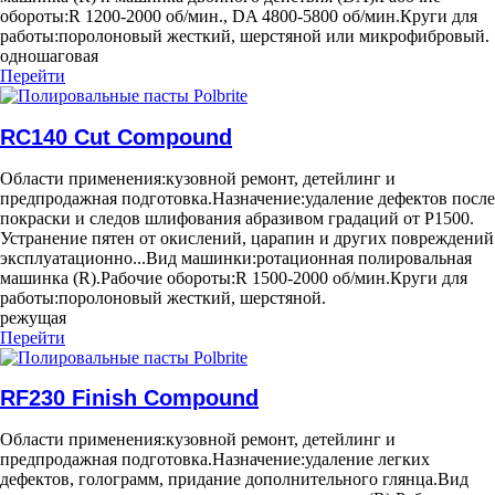
обороты:
R 1200-2000 об/мин., DA 4800-5800 об/мин.
Круги для
работы:
поролоновый жесткий, шерстяной или микрофибровый.
одношаговая
Перейти
RC140 Cut Compound
Области применения:
кузовной ремонт, детейлинг и
предпродажная подготовка.
Назначение:
удаление дефектов после
покраски и следов шлифования абразивом градаций от Р1500.
Устранение пятен от окислений, царапин и других повреждений
эксплуатационно...
Вид машинки:
ротационная полировальная
машинка (R).
Рабочие обороты:
R 1500-2000 об/мин.
Круги для
работы:
поролоновый жесткий, шерстяной.
режущая
Перейти
RF230 Finish Compound
Области применения:
кузовной ремонт, детейлинг и
предпродажная подготовка.
Назначение:
удаление легких
дефектов, голограмм, придание дополнительного глянца.
Вид