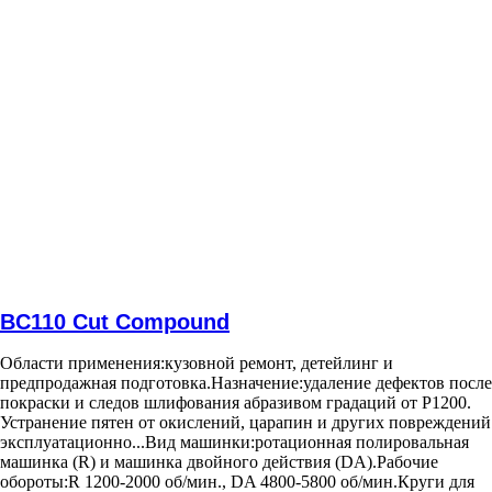
BC110 Cut Compound
Области применения:
кузовной ремонт, детейлинг и
предпродажная подготовка.
Назначение:
удаление дефектов после
покраски и следов шлифования абразивом градаций от Р1200.
Устранение пятен от окислений, царапин и других повреждений
эксплуатационно...
Вид машинки:
ротационная полировальная
машинка (R) и машинка двойного действия (DA).
Рабочие
обороты:
R 1200-2000 об/мин., DA 4800-5800 об/мин.
Круги для