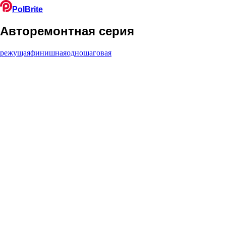
PolBrite
Авторемонтная серия
режущая
финишная
одношаговая